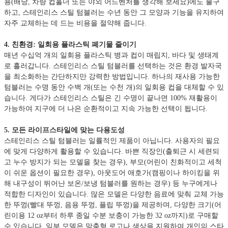
용(배낭, 차량 컵홀더 또는 야외 어드벤처를 생각해 보세요)에도 불구
하고, 스테인리스 스틸 텀블러는 수년 동안 그 모양과 기능을 유지하여
자주 교체하는 데 드는 비용을 절약해 줍니다.
4. 친환경: 일회용 플라스틱 폐기물 줄이기
매년 수십억 개의 일회용 플라스틱 병과 컵이 매립지, 바다 및 생태계
로 흘러갑니다. 스테인리스 스틸 텀블러를 선택하는 것은 환경 발자국
을 최소화하는 간단하지만 강력한 방법입니다. 하나의 재사용 가능한
텀블러는 수명 동안 수백 개(또는 수천 개)의 일회용 컵을 대체할 수 있
습니다. 게다가 스테인리스 스틸은 긴 수명이 끝나면 100% 재활용이
가능하여 지구에 더 나은 순환적이고 지속 가능한 선택이 됩니다.
5. 모든 라이프스타일에 맞는 다용도성
스테인리스 스틸 텀블러는 일률적인 제품이 아닙니다. 사용자의 필요
에 맞게 다양하게 활용할 수 있습니다. 바쁜 직장인(출퇴근 시 세련되
고 누수 방지가 되는 모델을 찾는 경우), 부모(어린이 친화적이고 세척
이 쉬운 옵션이 필요한 경우), 아웃도어 애호가(캠핑이나 하이킹을 위
해 내구성이 뛰어난 보온/보냉 텀블러를 원하는 경우) 등 누구에게나
적합한 디자인이 있습니다. 많은 모델은 다양한 음료에 맞춰 교체 가능
한 뚜껑(빨대 뚜껑, 음용 뚜껑, 플립 뚜껑)을 제공하며, 다양한 크기(어
린이용 12 oz부터 하루 종일 수분 보충이 가능한 32 oz까지)로 구매할
수 있습니다. 일부 모델은 맞춤형 로고나 색상을 지원하여 개인의 스타