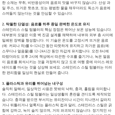
한 소재는 무취, 비반응성이며 음료의 맛을 바꾸지 않습니다. 산성 과
일 주스, 뜨거운 핫초코, 또는 평범한 물을 채우더라도 독소가 음료에
스며들지 않는다는 것을 안심할 수 있습니다.
2. 탁월한 단열성: 음료를 하루 종일 완벽한 온도로 유지
스테인리스 스틸 텀블러의 핵심 장점은 뛰어난 보온 성능에 있습니다.
대부분의 모델은 이중 벽 진공 설계를 채택하여 내부와 외부 층 사이에
밀폐된 장벽을 형성합니다. 이 기술은 온도를 고정시켜 뜨거운 음료
(예: 커피나 차)를 6~12시간 동안 따뜻하게 유지하고 차가운 음료(예:
스무디나 얼음물)를 12~24시간 동안 차갑게 유지합니다. 오전 8시에
따랐더라도 오후 2시에 책상에서 따끈한 수프를 즐기거나, 녹은 얼음
이 음료를 희석시키는 것을 걱정하지 않고 도로 여행 중에 아이스 레모
네이드를 마시는 것을 상상해 보세요. 스테인리스 스틸 텀블러는 이러
한 편리함을 일상의 현실로 만들어 줍니다.
3. 플라스틱과 유리를 뛰어넘는 내구성
솔직히 말해서, 일상적인 사용은 뜻밖의 낙하, 충격, 흘림을 의미합니
다. 스테인리스 스틸 텀블러는 일상생활의 혼란을 견디도록 제작되었
습니다. 충격을 받으면 부서지는 유리잔이나 시간이 지나면서 갈라지
거나 뒤틀리거나 얼룩지는 플라스틱 컵과 달리, 스테인리스 스틸은 긁
힘에 강하고, 녹이 슬지 않으며, 거의 파괴되지 않습니다. 정기적인 사