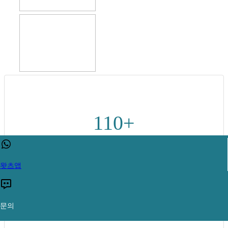
110+
인증된 특허
왓츠앱
법적 보호와 시장 독점성을 확보하기 위해 각 기술에 대한 특허
보호를 고려하십시오.
문의