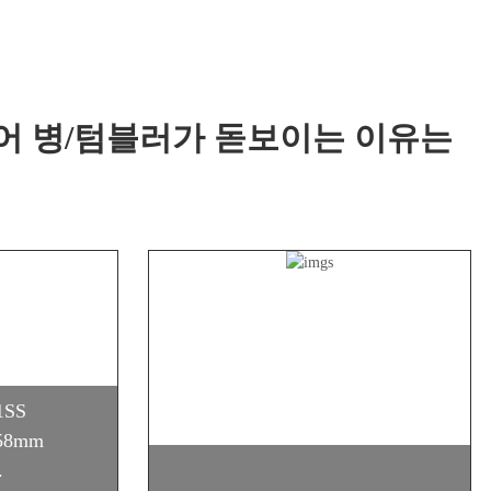
어 병/텀블러가 돋보이는 이유는
1SS
258mm
.