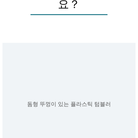
요？
돔형 뚜껑이 있는 플라스틱 텀블러